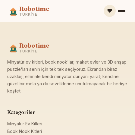
Robotime
❤️
TÜRKIYE
Robotime
TÜRKIYE
Minyatür ev kitleri, book nook'lar, maket evler ve 3D ahşap
puzzle'ları senin için tek tek seçiyoruz. Ekrandan biraz
uzaklaş, ellerinle kendi minyatür dünyanı yarat; kendine
güzel bir mola ya da sevdiklerine unutulmayacak bir hediye
keşfet.
Kategoriler
Minyatür Ev Kitleri
Book Nook Kitleri